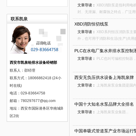
文章导读：
XBD消防泵是指利用电
封、无泄漏、耐腐蚀之特点，广泛用
联系凯泉
想用泵用与消防系统的泵类型都差不
XBD消防恒切线泵
以考虑。 常见的叫法 常用的消防
消防泵与卧式消防泵两种 ...
文章导读：
XBD系列恒压消防泵主
外，也可用于消防和生活(生产)共用
PLC在水电厂集水井排水泵控制
文章导读：
PLC也叫可编程控制器
西安市凯泉给排水设备经销部
联系人：邵经理
西安无负压供水设备上海凯泉牌
联系方式：18066862418 (24小
文章导读：
上海凯泉泵业集团是国内设
时在线)
电话：029-83664758
邮箱：780297677@qq.com
中国十大知名水泵品牌大全排名
地址：西安市国际港务区华南城B
文章导读：
上海凯泉泵业集团...
区2街
中国单吸式管道泵产业市场运行