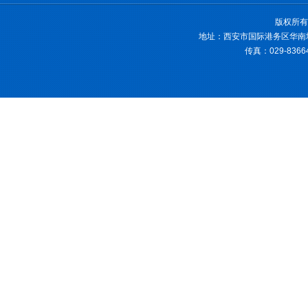
版权所有
地址：西安市国际港务区华南城B区
传真：029-83664